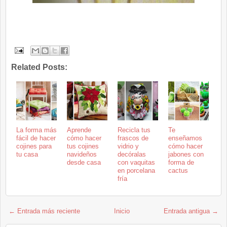
Related Posts:
La forma más
Aprende
Recicla tus
Te
fácil de hacer
cómo hacer
frascos de
enseñamos
cojines para
tus cojines
vidrio y
cómo hacer
tu casa
navideños
decóralas
jabones con
desde casa
con vaquitas
forma de
en porcelana
cactus
fría
← Entrada más reciente
Inicio
Entrada antigua →