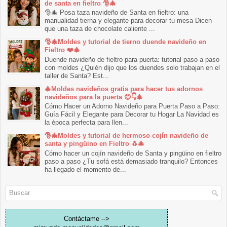
de santa en fieltro 🎅🎄
🎅🎄 Posa taza navideño de Santa en fieltro: una
manualidad tierna y elegante para decorar tu mesa Dicen
que una taza de chocolate caliente ...
🎅🎄Moldes y tutorial de tierno duende navideño en
Fieltro ❤️🎄
Duende navideño de fieltro para puerta: tutorial paso a paso
con moldes ¿Quién dijo que los duendes solo trabajan en el
taller de Santa? Est...
🎄Moldes navideños gratis para hacer tus adornos
navideños para la puerta 😊👇🎄
Cómo Hacer un Adorno Navideño para Puerta Paso a Paso:
Guía Fácil y Elegante para Decorar tu Hogar La Navidad es
la época perfecta para llen...
🎅🎄Moldes y tutorial de hermoso cojín navideño de
santa y pingüino en Fieltro 🐧🎄
Cómo hacer un cojín navideño de Santa y pingüino en fieltro
paso a paso ¿Tu sofá está demasiado tranquilo? Entonces
ha llegado el momento de...
Contáctame -->