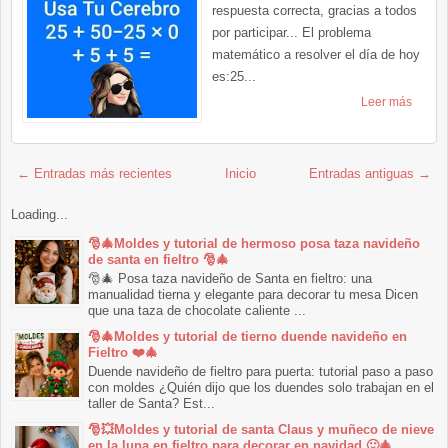
respuesta correcta, gracias a todos
por participar... El problema
matemático a resolver el día de hoy
es:25...
Leer más
← Entradas más recientes
Inicio
Entradas antiguas →
Loading...
🎅🎄Moldes y tutorial de hermoso posa taza navideño
de santa en fieltro 🎅🎄
🎅🎄 Posa taza navideño de Santa en fieltro: una
manualidad tierna y elegante para decorar tu mesa Dicen
que una taza de chocolate caliente ...
🎅🎄Moldes y tutorial de tierno duende navideño en
Fieltro ❤️🎄
Duende navideño de fieltro para puerta: tutorial paso a paso
con moldes ¿Quién dijo que los duendes solo trabajan en el
taller de Santa? Est...
🎅💥Moldes y tutorial de santa Claus y muñeco de nieve
en la luna en fieltro para decorar en navidad 🙂🎄