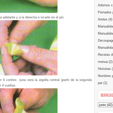
Adornos c
Peinados 
 adelante y a la derecha e incarle en el pin.
Aretes
(4)
Manualida
Manualida
Decoupag
Manualidad
Recetas d
manua
(2)
Historias
(
Nombres p
er 6 conitos (una sera la argolla central )partir de la segunda
par
(1)
r 4 vueltas.
MANUAL