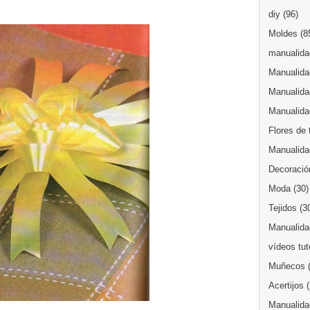
diy
(96)
Moldes
(8
manualidad
Manualida
Manualida
Manualida
Flores de 
Manualida
Decoració
Moda
(30)
Tejidos
(3
Manualidad
vídeos tut
Muñecos
Acertijos
Manualida