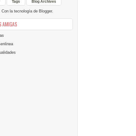
r
Tags
Blog Archives
Con la tecnología de
Blogger
.
S AMIGAS
as
senlinea
alidades