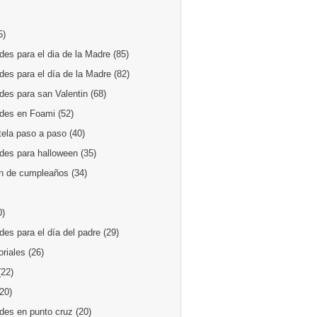
5)
es para el dia de la Madre
(85)
des para el día de la Madre
(82)
des para san Valentin
(68)
des en Foami
(52)
tela paso a paso
(40)
des para halloween
(35)
n de cumpleaños
(34)
0)
es para el día del padre
(29)
oriales
(26)
(22)
(20)
des en punto cruz
(20)