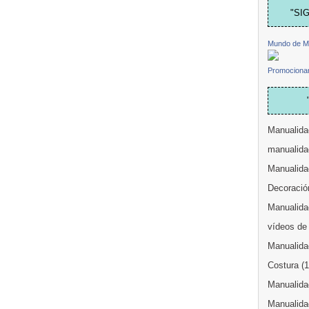
"SI
Mundo de M
Promocionar
Manualida
manualida
Manualida
Decoració
Manualidad
vídeos de
Manualida
Costura
(
Manualidad
Manualida