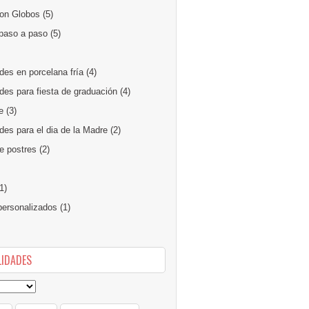
on Globos
(5)
paso a paso
(5)
des en porcelana fría
(4)
des para fiesta de graduación
(4)
e
(3)
es para el dia de la Madre
(2)
e postres
(2)
1)
ersonalizados
(1)
IDADES