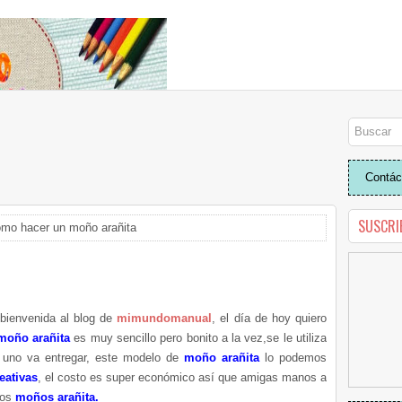
Contác
SUSCRI
mo hacer un moño arañita
bienvenida al blog de
mimundomanual
, el día de hoy quiero
oño arañita
es muy sencillo pero bonito a la vez,se le utiliza
 uno va entregar, este modelo de
moño arañita
lo podemos
eativas
, el costo es super económico así que amigas manos a
dos
moños arañita.