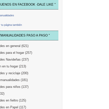
GUENOS EN FACEBOOK -DALE LIKE "
anualidades
 tu página también
"MANUALIDADES PASO A PASO "
des en general
(621)
des para el hogar
(257)
des Navideñas
(237)
n en tu hogar
(213)
es y reciclaje
(200)
 manualidades
(181)
des para niños
(137)
132)
es en fieltro
(125)
des en Papel
(117)