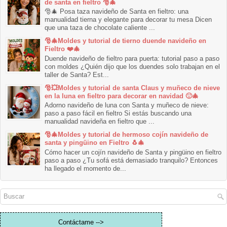
de santa en fieltro 🎅🎄
🎅🎄 Posa taza navideño de Santa en fieltro: una
manualidad tierna y elegante para decorar tu mesa Dicen
que una taza de chocolate caliente ...
🎅🎄Moldes y tutorial de tierno duende navideño en
Fieltro ❤️🎄
Duende navideño de fieltro para puerta: tutorial paso a paso
con moldes ¿Quién dijo que los duendes solo trabajan en el
taller de Santa? Est...
🎅💥Moldes y tutorial de santa Claus y muñeco de nieve
en la luna en fieltro para decorar en navidad 🙂🎄
Adorno navideño de luna con Santa y muñeco de nieve:
paso a paso fácil en fieltro Si estás buscando una
manualidad navideña en fieltro que ...
🎅🎄Moldes y tutorial de hermoso cojín navideño de
santa y pingüino en Fieltro 🐧🎄
Cómo hacer un cojín navideño de Santa y pingüino en fieltro
paso a paso ¿Tu sofá está demasiado tranquilo? Entonces
ha llegado el momento de...
Contáctame -->