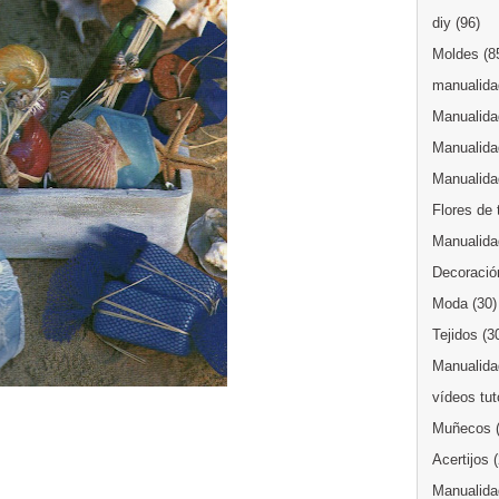
diy
(96)
Moldes
(8
manualidad
Manualida
Manualida
Manualida
Flores de 
Manualida
Decoració
Moda
(30)
Tejidos
(3
Manualidad
vídeos tut
Muñecos
Acertijos
Manualida