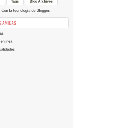
r
Tags
Blog Archives
Con la tecnología de
Blogger
.
S AMIGAS
as
senlinea
alidades