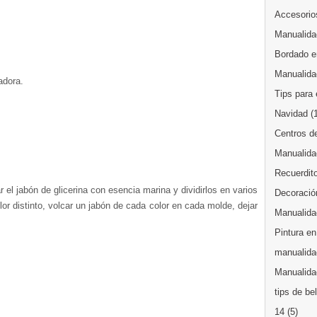
Accesorios
Manualida
Bordado en
Manualida
adora.
Tips para 
Navidad
(
Centros d
Manualida
Recuerdit
 el jabón de glicerina con esencia marina y dividirlos en varios
Decoración
lor distinto, volcar un jabón de cada color en cada molde, dejar
Manualida
Pintura en
manualida
Manualidad
tips de be
14
(5)