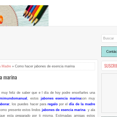
Contác
SUSCRI
a Madre
» Como hacer jabones de esencia marina
a marina
 muy feliz de saber que e l día de hoy podre enseñarles una
 mimundomanual
,
estos
jabones esencia marina
son muy
aborar
, los puedes hacer para
regalo
por el
día de la madre
 como presente estos lindos
jabones de esencia marina
y ala
que esta preparado por ti misma. Estimadas amigas estos