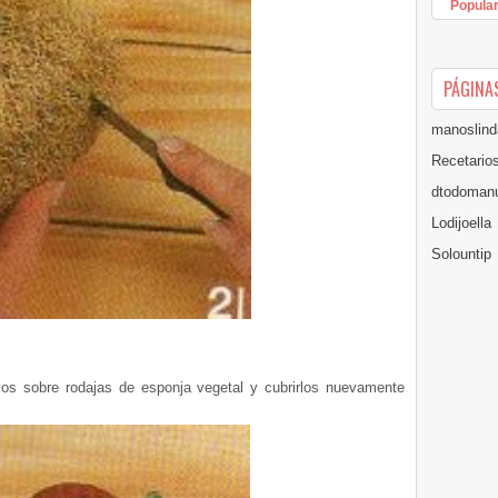
Popula
PÁGINA
manoslind
Recetario
dtodomanu
Lodijoella
Solountip
los sobre rodajas de esponja vegetal y cubrirlos nuevamente