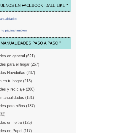
GUENOS EN FACEBOOK -DALE LIKE "
anualidades
 tu página también
"MANUALIDADES PASO A PASO "
des en general
(621)
des para el hogar
(257)
des Navideñas
(237)
n en tu hogar
(213)
es y reciclaje
(200)
 manualidades
(181)
des para niños
(137)
132)
es en fieltro
(125)
des en Papel
(117)