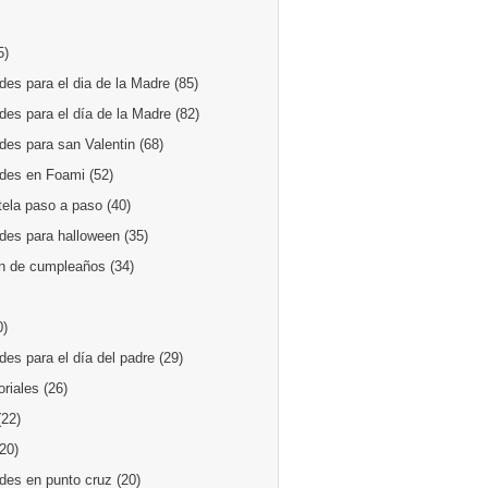
5)
es para el dia de la Madre
(85)
des para el día de la Madre
(82)
des para san Valentin
(68)
des en Foami
(52)
tela paso a paso
(40)
des para halloween
(35)
n de cumpleaños
(34)
0)
es para el día del padre
(29)
oriales
(26)
(22)
(20)
des en punto cruz
(20)