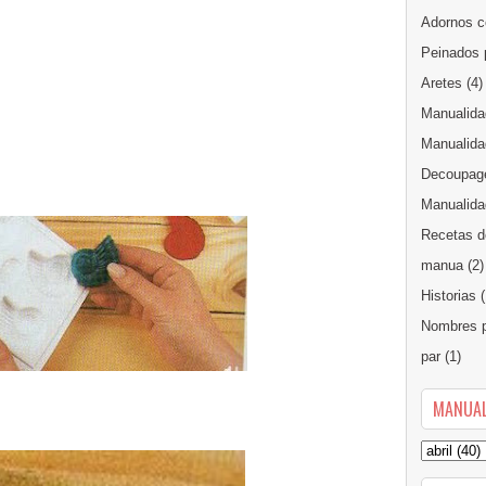
Adornos c
Peinados 
Aretes
(4)
Manualida
Manualida
Decoupag
Manualidad
Recetas d
manua
(2)
Historias
(
Nombres p
par
(1)
MANUAL