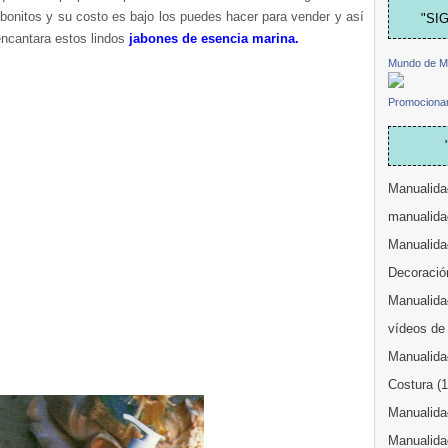
bonitos y su costo es bajo los puedes hacer para vender y así
"SI
encantara estos lindos
jabones de esencia marina.
Mundo de M
Promocionar
Manualida
manualida
Manualida
Decoració
Manualidad
vídeos de
Manualida
Costura
(
Manualidad
Manualida