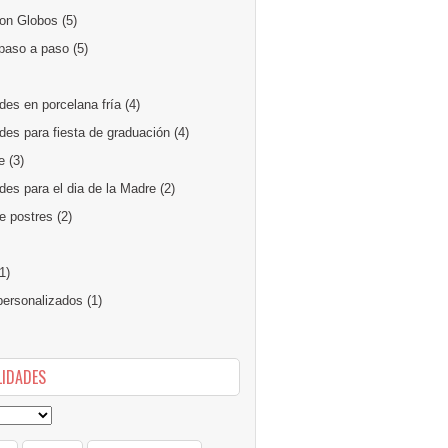
on Globos
(5)
paso a paso
(5)
des en porcelana fría
(4)
des para fiesta de graduación
(4)
e
(3)
es para el dia de la Madre
(2)
e postres
(2)
1)
ersonalizados
(1)
IDADES