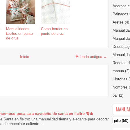
Adornos c
Peinados 
Aretes
(4)
o
Manualidades
Como bordar en
Manualida
fáciles en punto
punto de cruz
de cruz
Manualida
Decoupag
Manualidad
Inicio
Entrada antigua →
Recetas d
manua
(2)
Historias
(
Nombres p
par
(1)
MANUAL
 hermoso posa taza navideño de santa en fieltro 🎅🎄
 Santa en fieltro: una manualidad tierna y elegante para decorar
 de chocolate caliente ...