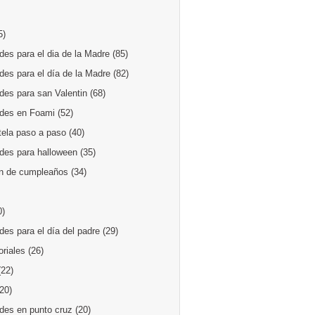
5)
es para el dia de la Madre
(85)
des para el día de la Madre
(82)
des para san Valentin
(68)
des en Foami
(52)
tela paso a paso
(40)
des para halloween
(35)
n de cumpleaños
(34)
0)
es para el día del padre
(29)
oriales
(26)
(22)
(20)
des en punto cruz
(20)