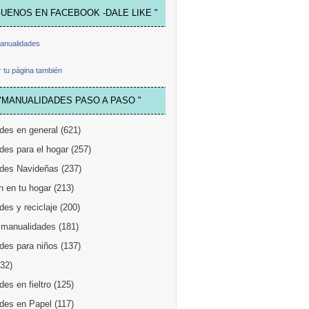
GUENOS EN FACEBOOK -DALE LIKE "
anualidades
 tu página también
"MANUALIDADES PASO A PASO "
des en general
(621)
des para el hogar
(257)
des Navideñas
(237)
n en tu hogar
(213)
es y reciclaje
(200)
 manualidades
(181)
des para niños
(137)
132)
es en fieltro
(125)
des en Papel
(117)