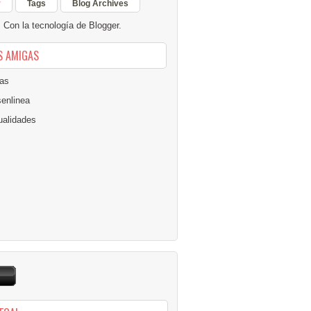
r
Tags
Blog Archives
Con la tecnología de
Blogger
.
S AMIGAS
as
senlinea
alidades