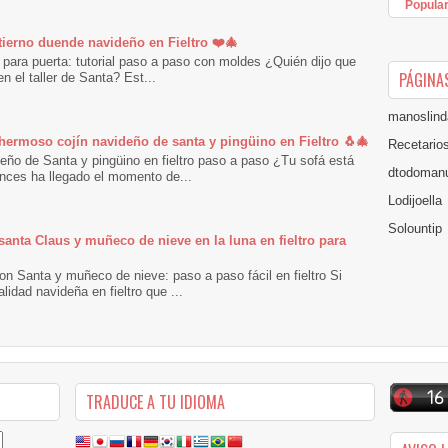
Popula
 tierno duende navideño en Fieltro ❤️🎄
 para puerta: tutorial paso a paso con moldes ¿Quién dijo que
PÁGINA
n el taller de Santa? Est...
manoslind
 hermoso cojín navideño de santa y pingüino en Fieltro 🐧🎄
Recetario
eño de Santa y pingüino en fieltro paso a paso ¿Tu sofá está
dtodomanu
nces ha llegado el momento de...
Lodijoella
Solountip
santa Claus y muñeco de nieve en la luna en fieltro para
n Santa y muñeco de nieve: paso a paso fácil en fieltro Si
dad navideña en fieltro que ...
TRADUCE A TU IDIOMA