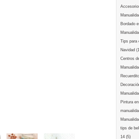
Accesorios
Manualida
Bordado en
Manualida
Tips para 
Navidad
(
Centros d
Manualida
Recuerdit
Decoración
Manualida
Pintura en
manualida
Manualidad
tips de be
14
(5)