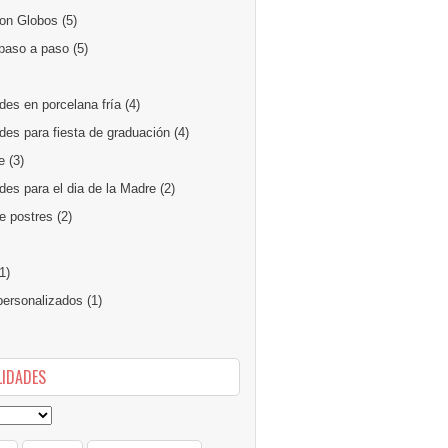
on Globos
(5)
paso a paso
(5)
des en porcelana fría
(4)
des para fiesta de graduación
(4)
e
(3)
es para el dia de la Madre
(2)
e postres
(2)
1)
ersonalizados
(1)
IDADES