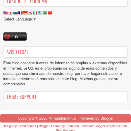
TRADUCE A TU IDIOMA
Select Language
▼
AVISO LEGAL
Este blog contiene fuentes de información propias y externas disponibles
en internet. Si Ud. es el propietario de alguno de esos contenidos y
desea que sea eliminado de nuestro blog, por favor háganoslo saber e
inmediatamente será removido de este blog. Muchas gracias por su
comprensión
THEME SUPPORT
Copyright ©
2026
Mimundomanual
| Powered by
Blogger
Design by
FlexiThemes
| Blogger Theme by
Lasantha
-
PremiumBloggerTemplates.com
|
Best Gadgets