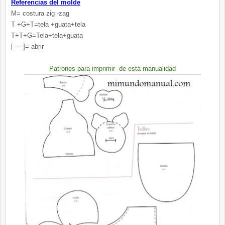
Referencias del molde
M= costura zig -zag
T +G+T=tela +guata+tela
T+T+G=Tela+tela+guata
[-----]= abrir
Patrones para imprimir de está manualidad