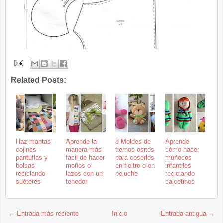
Related Posts:
Haz mantas -
Aprende la
8 Moldes de
Aprende
cojines -
manera más
tiernos ositos
cómo hacer
pantuflas y
fácil de hacer
para coserlos
muñecos
bolsas
moños o
en fieltro o en
infantiles
reciclando
lazos con un
peluche
reciclando
suéteres
tenedor
calcetines
← Entrada más reciente
Inicio
Entrada antigua →