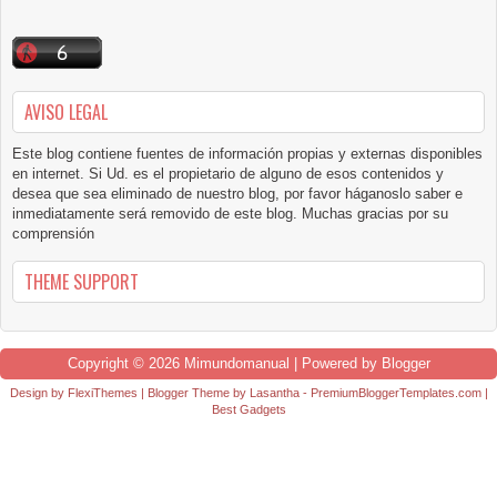
AVISO LEGAL
Este blog contiene fuentes de información propias y externas disponibles
en internet. Si Ud. es el propietario de alguno de esos contenidos y
desea que sea eliminado de nuestro blog, por favor háganoslo saber e
inmediatamente será removido de este blog. Muchas gracias por su
comprensión
THEME SUPPORT
Copyright ©
2026
Mimundomanual
| Powered by
Blogger
Design by
FlexiThemes
| Blogger Theme by
Lasantha
-
PremiumBloggerTemplates.com
|
Best Gadgets