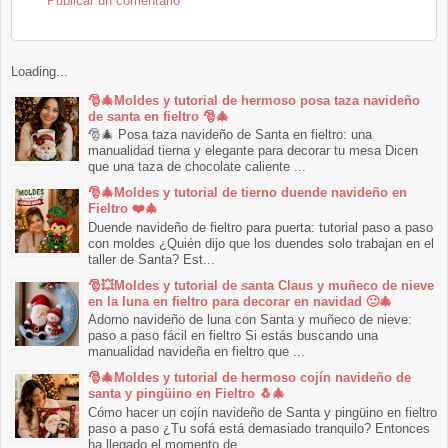
Publicar un comentario
Loading...
🎅🎄Moldes y tutorial de hermoso posa taza navideño
de santa en fieltro 🎅🎄
🎅🎄 Posa taza navideño de Santa en fieltro: una
manualidad tierna y elegante para decorar tu mesa Dicen
que una taza de chocolate caliente ...
🎅🎄Moldes y tutorial de tierno duende navideño en
Fieltro ❤️🎄
Duende navideño de fieltro para puerta: tutorial paso a paso
con moldes ¿Quién dijo que los duendes solo trabajan en el
taller de Santa? Est...
🎅💥Moldes y tutorial de santa Claus y muñeco de nieve
en la luna en fieltro para decorar en navidad 🙂🎄
Adorno navideño de luna con Santa y muñeco de nieve:
paso a paso fácil en fieltro Si estás buscando una
manualidad navideña en fieltro que ...
🎅🎄Moldes y tutorial de hermoso cojín navideño de
santa y pingüino en Fieltro 🐧🎄
Cómo hacer un cojín navideño de Santa y pingüino en fieltro
paso a paso ¿Tu sofá está demasiado tranquilo? Entonces
ha llegado el momento de...