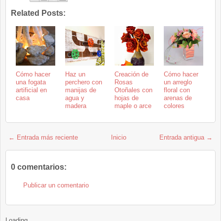
Related Posts:
Cómo hacer
Haz un
Creación de
Cómo hacer
una fogata
perchero con
Rosas
un arreglo
artificial en
manijas de
Otoñales con
floral con
casa
agua y
hojas de
arenas de
madera
maple o arce
colores
← Entrada más reciente
Inicio
Entrada antigua →
0 comentarios:
Publicar un comentario
Loading...