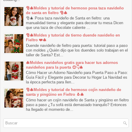
🎅🎄Moldes y tutorial de hermoso posa taza navideño
de santa en fieltro 🎅🎄
🎅🎄 Posa taza navideño de Santa en fieltro: una
manualidad tierna y elegante para decorar tu mesa Dicen
que una taza de chocolate caliente ...
🎅🎄Moldes y tutorial de tierno duende navideño en
Fieltro ❤️🎄
Duende navideño de fieltro para puerta: tutorial paso a paso
con moldes ¿Quién dijo que los duendes solo trabajan en el
taller de Santa? Est...
🎄Moldes navideños gratis para hacer tus adornos
navideños para la puerta 😊👇🎄
Cómo Hacer un Adorno Navideño para Puerta Paso a Paso:
Guía Fácil y Elegante para Decorar tu Hogar La Navidad es
la época perfecta para llen...
🎅🎄Moldes y tutorial de hermoso cojín navideño de
santa y pingüino en Fieltro 🐧🎄
Cómo hacer un cojín navideño de Santa y pingüino en fieltro
paso a paso ¿Tu sofá está demasiado tranquilo? Entonces
ha llegado el momento de...