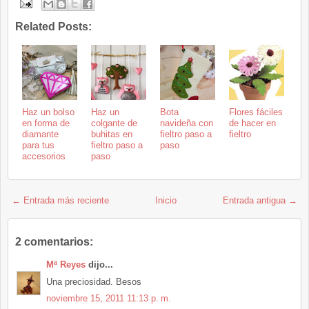
Related Posts:
Haz un bolso
Haz un
Bota
Flores fáciles
en forma de
colgante de
navideña con
de hacer en
diamante
buhitas en
fieltro paso a
fieltro
para tus
fieltro paso a
paso
accesorios
paso
← Entrada más reciente
Inicio
Entrada antigua →
2 comentarios:
Mª Reyes
dijo...
Una preciosidad. Besos
noviembre 15, 2011 11:13 p. m.