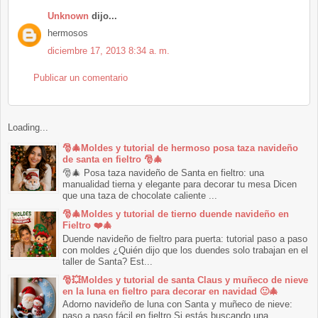
Unknown
dijo...
hermosos
diciembre 17, 2013 8:34 a. m.
Publicar un comentario
Loading...
🎅🎄Moldes y tutorial de hermoso posa taza navideño
de santa en fieltro 🎅🎄
🎅🎄 Posa taza navideño de Santa en fieltro: una
manualidad tierna y elegante para decorar tu mesa Dicen
que una taza de chocolate caliente ...
🎅🎄Moldes y tutorial de tierno duende navideño en
Fieltro ❤️🎄
Duende navideño de fieltro para puerta: tutorial paso a paso
con moldes ¿Quién dijo que los duendes solo trabajan en el
taller de Santa? Est...
🎅💥Moldes y tutorial de santa Claus y muñeco de nieve
en la luna en fieltro para decorar en navidad 🙂🎄
Adorno navideño de luna con Santa y muñeco de nieve:
paso a paso fácil en fieltro Si estás buscando una