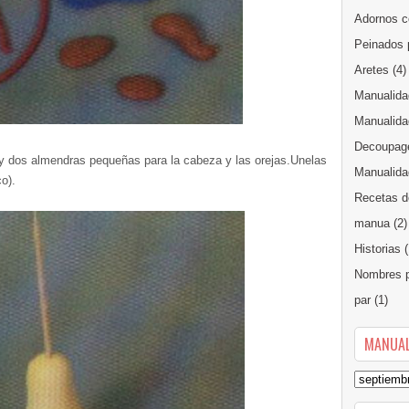
Adornos c
Peinados 
Aretes
(4)
Manualida
Manualida
Decoupag
y dos almendras pequeñas para la cabeza y las orejas.Unelas
Manualidad
o).
Recetas d
manua
(2)
Historias
(
Nombres p
par
(1)
MANUAL