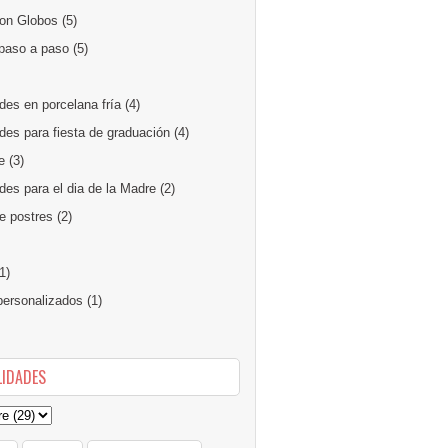
on Globos
(5)
paso a paso
(5)
des en porcelana fría
(4)
des para fiesta de graduación
(4)
e
(3)
es para el dia de la Madre
(2)
e postres
(2)
1)
ersonalizados
(1)
IDADES