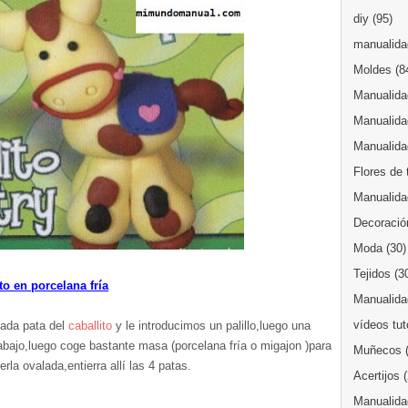
diy
(95)
manualidad
Moldes
(8
Manualida
Manualida
Manualida
Flores de 
Manualida
Decoració
Moda
(30)
Tejidos
(3
o en porcelana fría
Manualidad
vídeos tut
ada pata del
caballito
y le introducimos un palillo,luego una
e abajo,luego coge bastante masa (porcelana fría o migajon )para
Muñecos
rla ovalada,entierra allí las 4 patas.
Acertijos
Manualida