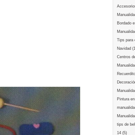
Accesorios
Manualida
Bordado en
Manualida
Tips para 
Navidad
(
Centros d
Manualida
Recuerdit
Decoración
Manualida
Pintura en
manualida
Manualidad
tips de be
14
(5)