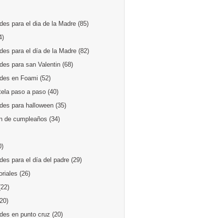
es para el dia de la Madre
(85)
4)
des para el día de la Madre
(82)
des para san Valentin
(68)
des en Foami
(52)
tela paso a paso
(40)
des para halloween
(35)
n de cumpleaños
(34)
0)
es para el día del padre
(29)
oriales
(26)
(22)
(20)
des en punto cruz
(20)