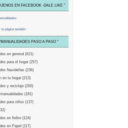
GUENOS EN FACEBOOK -DALE LIKE "
anualidades
 tu página también
"MANUALIDADES PASO A PASO "
des en general
(621)
des para el hogar
(257)
des Navideñas
(236)
n en tu hogar
(213)
es y reciclaje
(200)
 manualidades
(181)
des para niños
(137)
132)
es en fieltro
(124)
des en Papel
(117)