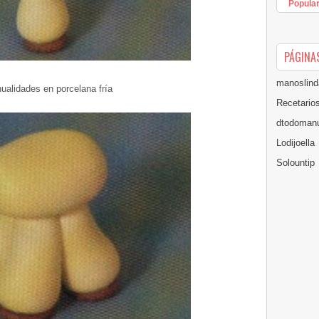
Popula
PÁGINA
manoslind
ualidades en porcelana fría
Recetario
dtodomanu
Lodijoella
Solountip