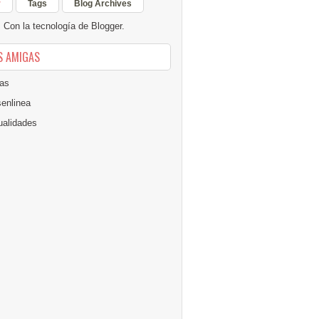
r
Tags
Blog Archives
Con la tecnología de
Blogger
.
S AMIGAS
as
senlinea
alidades