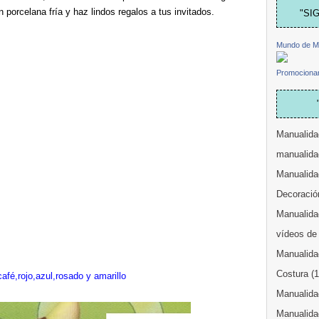
 porcelana fría y haz lindos regalos a tus invitados.
"SI
Mundo de M
Promocionar
Manualida
manualida
Manualida
Decoració
Manualidad
vídeos de
Manualida
Costura
(
afé,rojo,azul,rosado y amarillo
Manualidad
Manualida