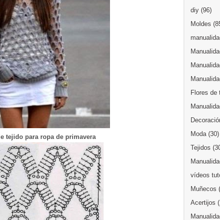
diy
(96)
Moldes
(8
manualidad
Manualida
Manualida
Manualida
Flores de 
Manualida
Decoració
Moda
(30)
e tejido para ropa de primavera
Tejidos
(3
Manualidad
vídeos tut
Muñecos
Acertijos
Manualida