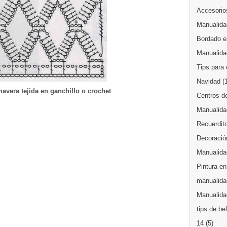
Accesorios
Manualida
Bordado en
Manualida
Tips para 
Navidad
(
avera tejida en ganchillo o crochet
Centros d
Manualida
Recuerdit
Decoración
Manualida
Pintura en
manualida
Manualidad
tips de be
14
(5)