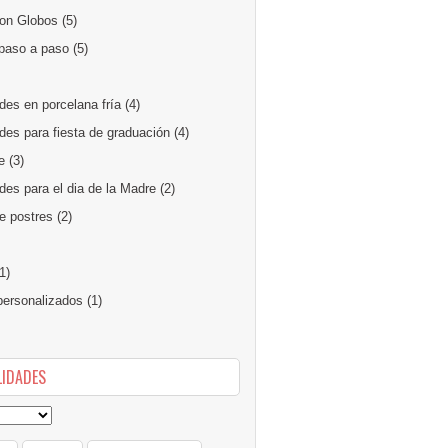
on Globos
(5)
paso a paso
(5)
des en porcelana fría
(4)
des para fiesta de graduación
(4)
e
(3)
es para el dia de la Madre
(2)
e postres
(2)
1)
ersonalizados
(1)
IDADES