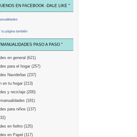
GUENOS EN FACEBOOK -DALE LIKE "
anualidades
 tu página también
"MANUALIDADES PASO A PASO "
des en general
(621)
des para el hogar
(257)
des Navideñas
(237)
n en tu hogar
(213)
es y reciclaje
(200)
 manualidades
(181)
des para niños
(137)
132)
es en fieltro
(125)
des en Papel
(117)