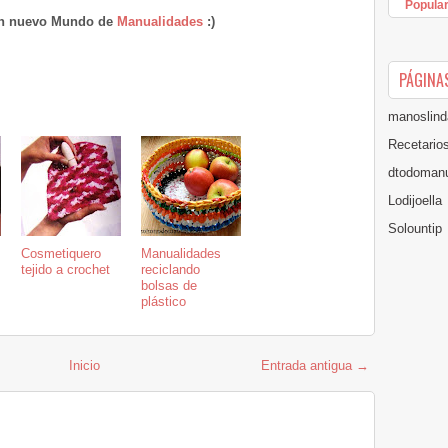
Popula
un nuevo Mundo de
Manualidades
:)
PÁGINA
manoslind
Recetario
dtodomanu
Lodijoella
Solountip
Cosmetiquero
Manualidades
tejido a crochet
reciclando
bolsas de
plástico
Inicio
Entrada antigua →