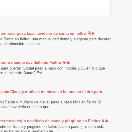
 hermoso posa taza navideño de santa en fieltro 🎅🎄
 Santa en fieltro: una manualidad tierna y elegante para decorar
 de chocolate caliente ...
 tierno duende navideño en Fieltro ❤️🎄
 para puerta: tutorial paso a paso con moldes ¿Quién dijo que
n el taller de Santa? Est...
santa Claus y muñeco de nieve en la luna en fieltro para
n Santa y muñeco de nieve: paso a paso fácil en fieltro Si
dad navideña en fieltro que ...
 hermoso cojín navideño de santa y pingüino en Fieltro 🐧🎄
eño de Santa y pingüino en fieltro paso a paso ¿Tu sofá está
nces ha llegado el momento de...