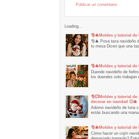
Publicar un comentario
Loading...
🎅🎄Moldes y tutorial de
🎅🎄 Posa taza navideño de
tu mesa Dicen que una taza
🎅🎄Moldes y tutorial de
Duende navideño de fieltro
los duendes solo trabajan e
🎅💥Moldes y tutorial de 
decorar en navidad 🙂🎄
Adorno navideño de luna co
estás buscando una manuali
🎅🎄Moldes y tutorial de
Cómo hacer un cojín navid
demasiado tranquilo? Ento