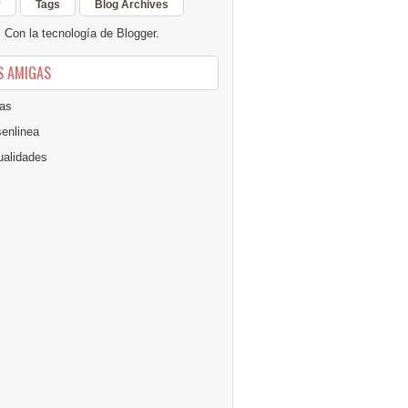
r
Tags
Blog Archives
Con la tecnología de
Blogger
.
S AMIGAS
as
senlinea
alidades