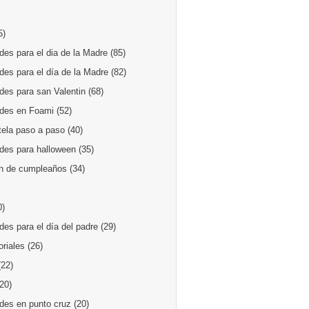
5)
es para el dia de la Madre
(85)
des para el día de la Madre
(82)
des para san Valentin
(68)
des en Foami
(52)
tela paso a paso
(40)
des para halloween
(35)
n de cumpleaños
(34)
0)
es para el día del padre
(29)
oriales
(26)
(22)
(20)
des en punto cruz
(20)