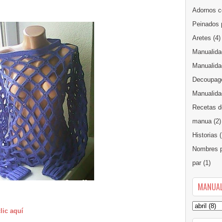
Adornos c
Peinados 
Aretes
(4)
Manualida
Manualida
Decoupag
Manualidad
Recetas d
manua
(2)
Historias
(
Nombres p
par
(1)
MANUAL
lic aquí