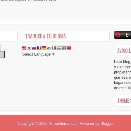
TRADUCE A TU IDIOMA
AVISO 
Select Language
▼
Este blog
y externas
propietar
que sea e
háganoslo
de este b
THEME
Copyright ©
2026
Mimundomanual
| Powered by
Blogger