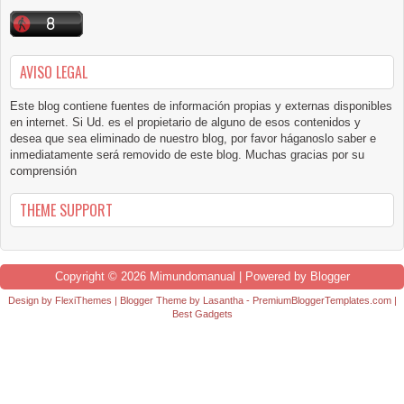
AVISO LEGAL
Este blog contiene fuentes de información propias y externas disponibles
en internet. Si Ud. es el propietario de alguno de esos contenidos y
desea que sea eliminado de nuestro blog, por favor háganoslo saber e
inmediatamente será removido de este blog. Muchas gracias por su
comprensión
THEME SUPPORT
Copyright ©
2026
Mimundomanual
| Powered by
Blogger
Design by
FlexiThemes
| Blogger Theme by
Lasantha
-
PremiumBloggerTemplates.com
|
Best Gadgets