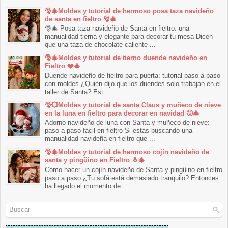
🎅🎄Moldes y tutorial de hermoso posa taza navideño
de santa en fieltro 🎅🎄
🎅🎄 Posa taza navideño de Santa en fieltro: una
manualidad tierna y elegante para decorar tu mesa Dicen
que una taza de chocolate caliente ...
🎅🎄Moldes y tutorial de tierno duende navideño en
Fieltro ❤️🎄
Duende navideño de fieltro para puerta: tutorial paso a paso
con moldes ¿Quién dijo que los duendes solo trabajan en el
taller de Santa? Est...
🎅💥Moldes y tutorial de santa Claus y muñeco de nieve
en la luna en fieltro para decorar en navidad 🙂🎄
Adorno navideño de luna con Santa y muñeco de nieve:
paso a paso fácil en fieltro Si estás buscando una
manualidad navideña en fieltro que ...
🎅🎄Moldes y tutorial de hermoso cojín navideño de
santa y pingüino en Fieltro 🐧🎄
Cómo hacer un cojín navideño de Santa y pingüino en fieltro
paso a paso ¿Tu sofá está demasiado tranquilo? Entonces
ha llegado el momento de...