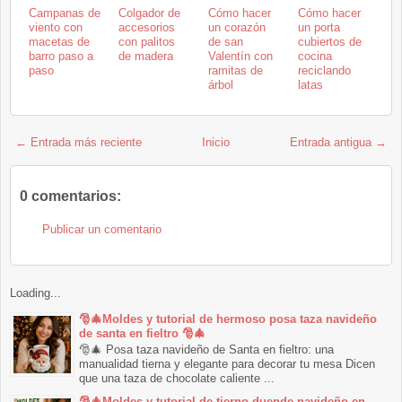
Campanas de
Colgador de
Cómo hacer
Cómo hacer
viento con
accesorios
un corazón
un porta
macetas de
con palitos
de san
cubiertos de
barro paso a
de madera
Valentín con
cocina
paso
ramitas de
reciclando
árbol
latas
← Entrada más reciente
Inicio
Entrada antigua →
0 comentarios:
Publicar un comentario
Loading...
🎅🎄Moldes y tutorial de hermoso posa taza navideño
de santa en fieltro 🎅🎄
🎅🎄 Posa taza navideño de Santa en fieltro: una
manualidad tierna y elegante para decorar tu mesa Dicen
que una taza de chocolate caliente ...
🎅🎄Moldes y tutorial de tierno duende navideño en