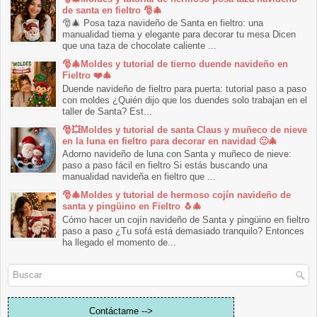
de santa en fieltro 🎅🎄
🎅🎄 Posa taza navideño de Santa en fieltro: una
manualidad tierna y elegante para decorar tu mesa Dicen
que una taza de chocolate caliente ...
🎅🎄Moldes y tutorial de tierno duende navideño en
Fieltro ❤️🎄
Duende navideño de fieltro para puerta: tutorial paso a paso
con moldes ¿Quién dijo que los duendes solo trabajan en el
taller de Santa? Est...
🎅💥Moldes y tutorial de santa Claus y muñeco de nieve
en la luna en fieltro para decorar en navidad 🙂🎄
Adorno navideño de luna con Santa y muñeco de nieve:
paso a paso fácil en fieltro Si estás buscando una
manualidad navideña en fieltro que ...
🎅🎄Moldes y tutorial de hermoso cojín navideño de
santa y pingüino en Fieltro 🐧🎄
Cómo hacer un cojín navideño de Santa y pingüino en fieltro
paso a paso ¿Tu sofá está demasiado tranquilo? Entonces
ha llegado el momento de...
Contáctame -->