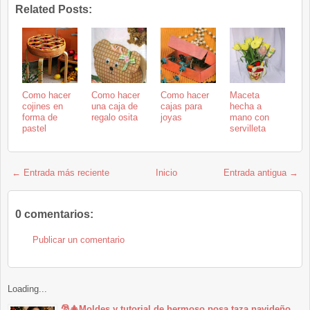
Related Posts:
Como hacer
Como hacer
Como hacer
Maceta
cojines en
una caja de
cajas para
hecha a
forma de
regalo osita
joyas
mano con
pastel
servilleta
← Entrada más reciente
Inicio
Entrada antigua →
0 comentarios:
Publicar un comentario
Loading...
🎅🎄Moldes y tutorial de hermoso posa taza navideño