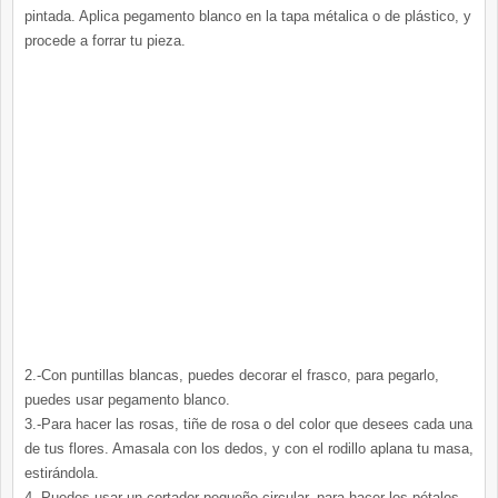
pintada. Aplica pegamento blanco en la tapa métalica o de plástico, y
procede a forrar tu pieza.
2.-Con puntillas blancas, puedes decorar el frasco, para pegarlo,
puedes usar pegamento blanco.
3.-Para hacer las rosas, tiñe de rosa o del color que desees cada una
de tus flores. Amasala con los dedos, y con el rodillo aplana tu masa,
estirándola.
4.-Puedes usar un cortador pequeño circular, para hacer los pétalos