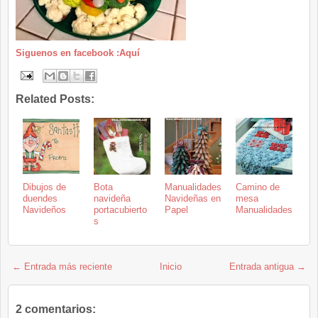
Siguenos en facebook :Aquí
Related Posts:
Dibujos de
Bota
Manualidades
Camino de
duendes
navideña
Navideñas en
mesa
Navideños
portacubierto
Papel
Manualidades
s
← Entrada más reciente
Inicio
Entrada antigua →
2 comentarios: