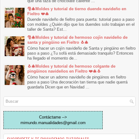
que una taza de chocolate caliente ...
🎅🎄Moldes y tutorial de tierno duende navideño en
Fieltro ❤️🎄
Duende navideño de fieltro para puerta: tutorial paso a paso
con moldes ¿Quién dijo que los duendes solo trabajan en el
taller de Santa? Est...
🎅🎄Moldes y tutorial de hermoso cojín navideño de
santa y pingüino en Fieltro 🐧🎄
Cómo hacer un cojín navideño de Santa y pingüino en fieltro
paso a paso ¿Tu sofá está demasiado tranquilo? Entonces
ha llegado el momento de...
🐧🎄Moldes y tutorial de hermoso colgante de
pingüinos navideños en Fieltro ❤️🎄🐧
Cómo hacer un adorno navideño de pingüinos en fieltro
paso a paso Una decoración tan tierna que nadie querrá
guardarla Dicen que en Navidad ...
Contáctame -->
mimundo.manualidades@gmail.com