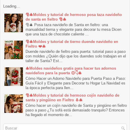
Loading...
🎅🎄Moldes y tutorial de hermoso posa taza navideño
de santa en fieltro 🎅🎄
🎅🎄 Posa taza navideño de Santa en fieltro: una
manualidad tierna y elegante para decorar tu mesa Dicen
que una taza de chocolate caliente ...
🎅🎄Moldes y tutorial de tierno duende navideño en
Fieltro ❤️🎄
Duende navideño de fieltro para puerta: tutorial paso a paso
con moldes ¿Quién dijo que los duendes solo trabajan en el
taller de Santa? Est...
🎄Moldes navideños gratis para hacer tus adornos
navideños para la puerta 😊👇🎄
Cómo Hacer un Adorno Navideño para Puerta Paso a Paso:
Guía Fácil y Elegante para Decorar tu Hogar La Navidad es
la época perfecta para llen...
🎅🎄Moldes y tutorial de hermoso cojín navideño de
santa y pingüino en Fieltro 🐧🎄
Cómo hacer un cojín navideño de Santa y pingüino en fieltro
paso a paso ¿Tu sofá está demasiado tranquilo? Entonces
ha llegado el momento de...