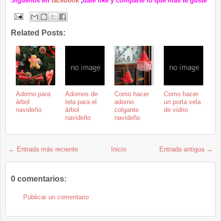
Síguenos en
facebook
,
dale like y comparte lo que mas te guste
Related Posts:
Adorno para
Adornos de
Como hacer
Como hacer
árbol
tela para el
adorno
un porta vela
navideño
árbol
colgante
de vidrio
navideño
navideño
← Entrada más reciente
Inicio
Entrada antigua →
0 comentarios:
Publicar un comentario