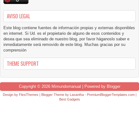
AVISO LEGAL
Este blog contiene fuentes de información propias y externas disponibles
en internet. Si Ud. es el propietario de alguno de esos contenidos y
desea que sea eliminado de nuestro blog, por favor háganoslo saber e
inmediatamente será removido de este blog. Muchas gracias por su
comprensión
THEME SUPPORT
Copyright ©
2026
Mimundomanual
| Powered by
Blogger
Design by
FlexiThemes
| Blogger Theme by
Lasantha
-
PremiumBloggerTemplates.com
|
Best Gadgets