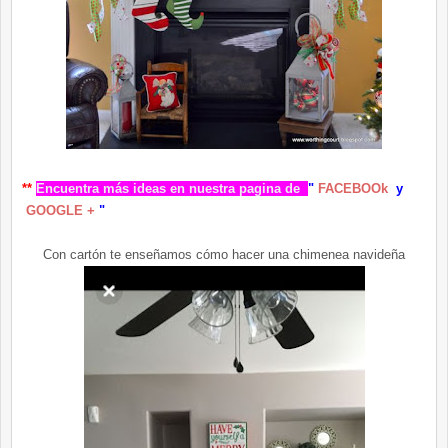
**
Encuentra más ideas en nuestra pagina d
e
"
FACEBOOk
y
GOOGLE +
"
Con cartón te enseñamos cómo hacer una chimenea navideña