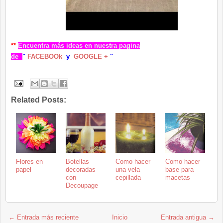
**
Encuentra más ideas en nuestra pagina
d
e
"
FA
CEBOOk
y
GOOGLE +
"
Related Posts:
Flores en
Botellas
Como hacer
Como hacer
papel
decoradas
una vela
base para
con
cepillada
macetas
Decoupage
← Entrada más reciente
Inicio
Entrada antigua →