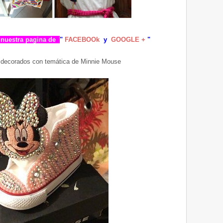
nuestra pagina d
e
"
FACEBOOk
y
GOOGLE +
"
 decorados con temática de Minnie Mouse