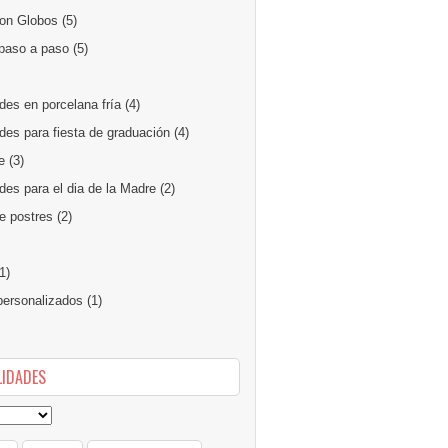
on Globos
(5)
paso a paso
(5)
des en porcelana fría
(4)
des para fiesta de graduación
(4)
e
(3)
es para el dia de la Madre
(2)
e postres
(2)
1)
ersonalizados
(1)
IDADES