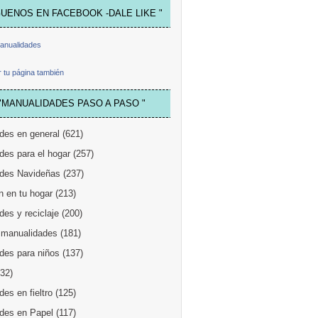
GUENOS EN FACEBOOK -DALE LIKE "
anualidades
 tu página también
"MANUALIDADES PASO A PASO "
des en general
(621)
des para el hogar
(257)
des Navideñas
(237)
n en tu hogar
(213)
es y reciclaje
(200)
 manualidades
(181)
des para niños
(137)
132)
es en fieltro
(125)
des en Papel
(117)