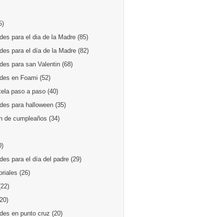
5)
es para el dia de la Madre
(85)
des para el día de la Madre
(82)
des para san Valentin
(68)
des en Foami
(52)
tela paso a paso
(40)
des para halloween
(35)
n de cumpleaños
(34)
0)
es para el día del padre
(29)
oriales
(26)
(22)
(20)
des en punto cruz
(20)