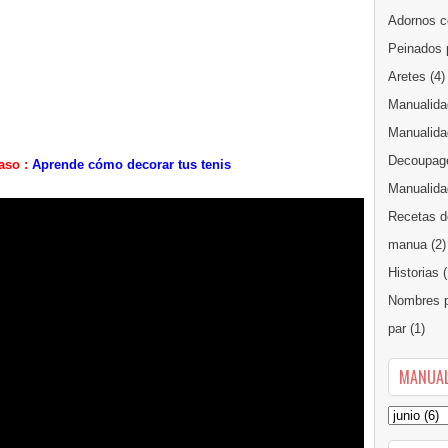
Adornos c
Peinados 
Aretes
(4)
Manualida
Manualida
Decoupag
aso :
Aprende cómo decorar tus tenis
Manualidad
Recetas d
manua
(2)
Historias
(
Nombres p
par
(1)
MANUAL