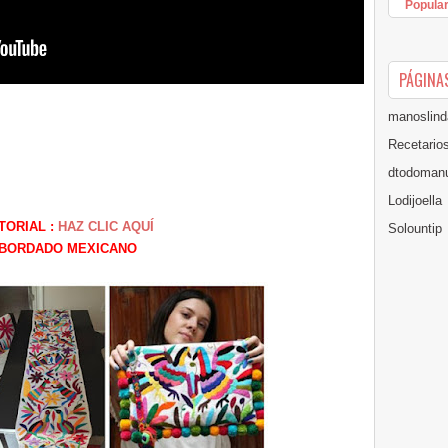
Popula
PÁGINA
manoslind
Recetario
dtodomanu
Lodijoella
TORIAL :
HAZ CLIC AQUÍ
Solountip
BORDADO MEXICANO