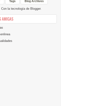
r
Tags
Blog Archives
Con la tecnología de
Blogger
.
S AMIGAS
as
senlinea
alidades