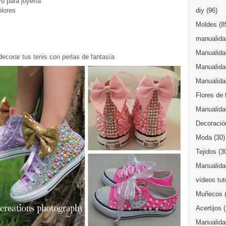
o para joyería
olores
diy
(96)
Moldes
(8
manualidad
Manualida
corar tus tenis con perlas de fantasía
Manualida
Manualida
Flores de 
Manualida
Decoració
Moda
(30)
Tejidos
(3
Manualidad
vídeos tut
Muñecos
Acertijos
Manualida