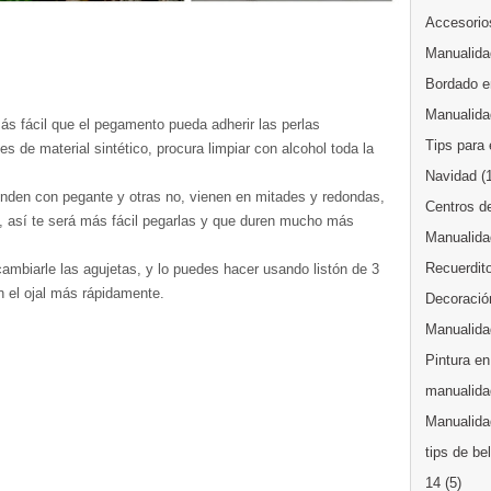
Accesorios
Manualida
Bordado en
Manualida
más fácil que el pegamento pueda adherir las perlas
Tips para 
es de material sintético, procura limpiar con alcohol toda la
Navidad
(
venden con pegante y otras no, vienen en mitades y redondas,
Centros d
, así te será más fácil pegarlas y que duren mucho más
Manualida
Recuerdit
 cambiarle las agujetas, y lo puedes hacer usando listón de 3
n el ojal más rápidamente.
Decoración
Manualida
Pintura en
manualida
Manualidad
tips de be
14
(5)