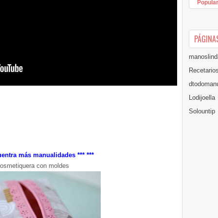
Popula
PÁGINA
manoslind
Recetario
dtodomanu
Lodijoella
Solountip
uentra más manualidades ***
***
osmetiquera con moldes