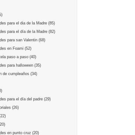
5)
es para el dia de la Madre
(85)
des para el día de la Madre
(82)
des para san Valentin
(68)
des en Foami
(52)
tela paso a paso
(40)
des para halloween
(35)
n de cumpleaños
(34)
0)
es para el día del padre
(29)
oriales
(26)
(22)
(20)
des en punto cruz
(20)