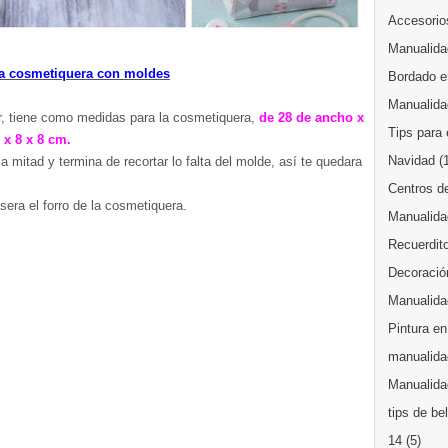
Accesorios
Manualida
na cosmetiquera con moldes
Bordado en
Manualida
r, tiene como medidas para la cosmetiquera,
de 28 de ancho x
Tips para 
m x 8 x 8 cm.
Navidad
(
la mitad y termina de recortar lo falta del molde, así te quedara
Centros d
sera el forro de la cosmetiquera.
Manualida
Recuerdit
Decoración
Manualida
Pintura en
manualida
Manualidad
tips de be
14
(5)