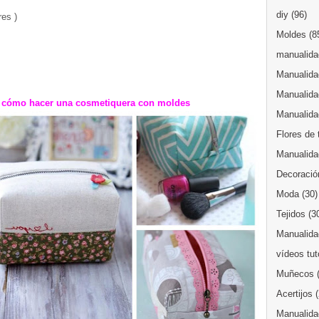
diy
(96)
res )
Moldes
(8
manualidad
Manualida
Manualida
e cómo hacer una cosmetiquera con moldes
Manualida
Flores de 
Manualida
Decoració
Moda
(30)
Tejidos
(3
Manualidad
vídeos tut
Muñecos
Acertijos
Manualida