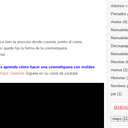
Adornos c
Peinados 
Aretes
(4)
Manualida
Manualida
ca bien la posición donde coserás juntito al cierre.
Decoupag
sí quede fija la forma de la cosmetiquera.
Manualidad
nal.
Recetas d
is aprende cómo hacer una cosmetiquera con moldes
manua
(2)
Yuyis creations
Siguela en su canal de youtube
Historias
(
Nombres p
par
(1)
MANUAL