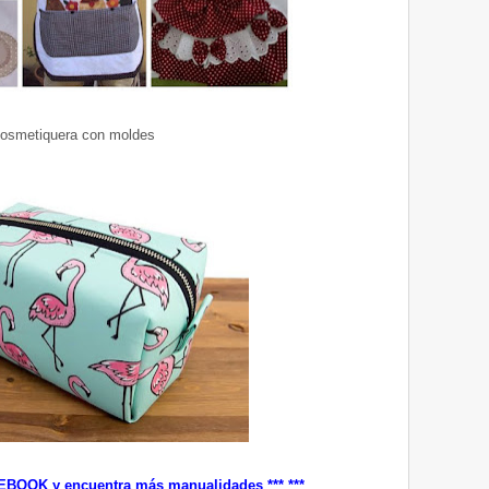
osmetiquera con moldes
EBOOK
y encuentra más manualidades ***
***