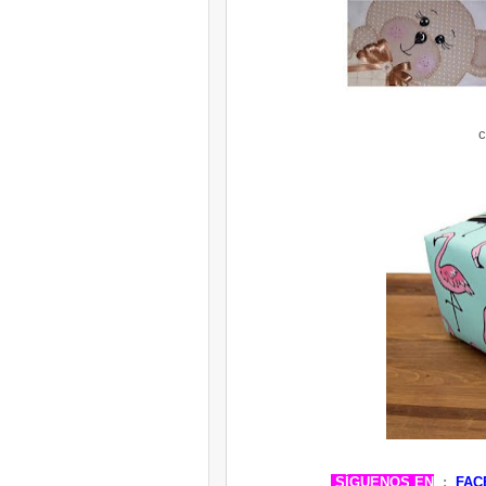
c
SÍGUENOS EN
:
FAC