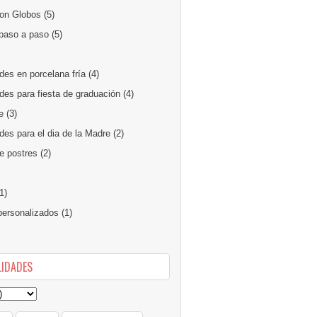
on Globos
(5)
paso a paso
(5)
des en porcelana fría
(4)
des para fiesta de graduación
(4)
e
(3)
es para el dia de la Madre
(2)
e postres
(2)
1)
ersonalizados
(1)
IDADES