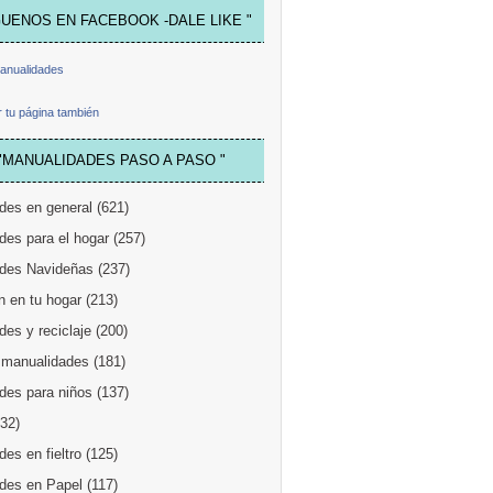
GUENOS EN FACEBOOK -DALE LIKE "
anualidades
 tu página también
"MANUALIDADES PASO A PASO "
des en general
(621)
des para el hogar
(257)
des Navideñas
(237)
n en tu hogar
(213)
es y reciclaje
(200)
 manualidades
(181)
des para niños
(137)
132)
es en fieltro
(125)
des en Papel
(117)