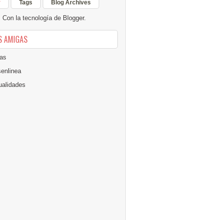
r
Tags
Blog Archives
Con la tecnología de
Blogger
.
S AMIGAS
as
senlinea
alidades