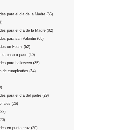
es para el dia de la Madre
(85)
4)
des para el día de la Madre
(82)
des para san Valentin
(68)
des en Foami
(52)
tela paso a paso
(40)
des para halloween
(35)
n de cumpleaños
(34)
0)
es para el día del padre
(29)
oriales
(26)
(22)
(20)
des en punto cruz
(20)