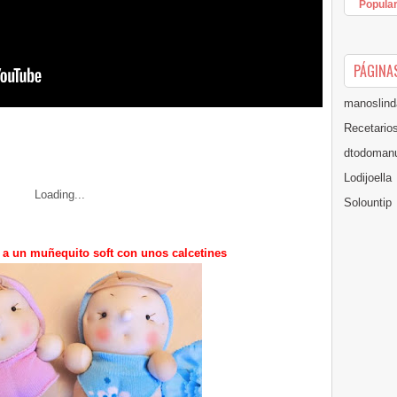
Popula
PÁGINA
manoslind
Recetario
dtodomanu
Lodijoella
Loading...
Solountip
r a un muñequito soft con unos calcetines