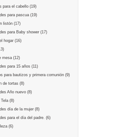
 para el cabello
(19)
des para pascua
(19)
 listón
(17)
des para Baby shower
(17)
el hogar
(16)
13)
e mesa
(12)
des para 15 años
(11)
os para bautizos y primera comunión
(9)
 de tortas
(8)
des Año nuevo
(8)
 Tela
(8)
des día de la mujer
(8)
es para el día del padre.
(6)
lleza
(6)