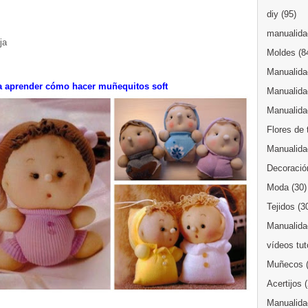
diy
(95)
manualidad
ja
Moldes
(8
Manualida
a aprender cómo hacer muñequitos soft
Manualida
Manualida
Flores de 
Manualida
Decoració
Moda
(30)
Tejidos
(3
Manualidad
vídeos tut
Muñecos
Acertijos
Manualida