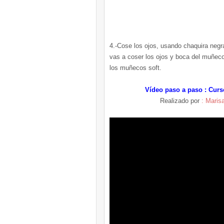
4.-Cose los ojos, usando chaquira negr
vas a coser los ojos y boca del muñeco
los muñecos soft.
Vídeo paso a paso : Curs
Realizado por
: Marisa