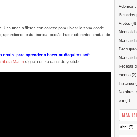
Adornos c
Peinados 
Aretes
(4)
a. Usa unos alfileres con cabeza para ubicar la zona donde
Manualida
, aprendiendo esta técnica, podrás hacer diferentes caritas de
Manualida
Decoupag
o gratis para aprender a hacer muñequitos soft
Manualidad
 ribera Martin
síguela en su canal de youtube
Recetas d
manua
(2)
Historias
(
Nombres p
par
(1)
MANUAL