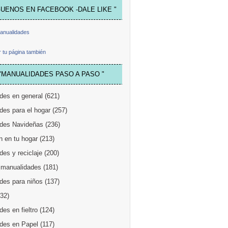
GUENOS EN FACEBOOK -DALE LIKE "
anualidades
 tu página también
"MANUALIDADES PASO A PASO "
des en general
(621)
des para el hogar
(257)
des Navideñas
(236)
n en tu hogar
(213)
es y reciclaje
(200)
 manualidades
(181)
des para niños
(137)
132)
es en fieltro
(124)
des en Papel
(117)