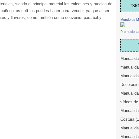
eriales, siendo el principal material los calcetines y medias de
"SI
muñequitos soft los puedes hacer parra vender, ya que al ser
es y llaveros, como también como souvenirs para baby
Mundo de M
Promocionar
Manualida
manualida
Manualida
Decoració
Manualidad
vídeos de
Manualida
Costura
(
Manualidad
Manualida