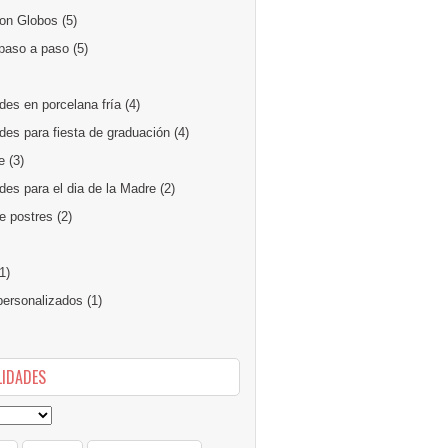
on Globos
(5)
paso a paso
(5)
des en porcelana fría
(4)
des para fiesta de graduación
(4)
e
(3)
es para el dia de la Madre
(2)
e postres
(2)
1)
ersonalizados
(1)
IDADES