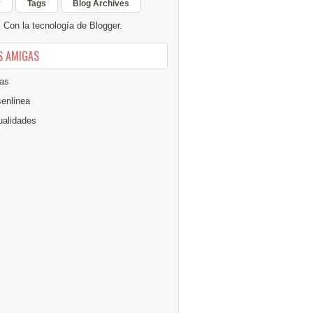
r
Tags
Blog Archives
Con la tecnología de
Blogger
.
S AMIGAS
as
senlinea
alidades