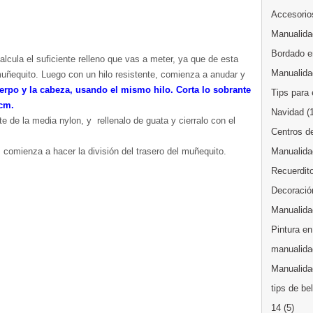
Accesorios
Manualida
Bordado en
alcula el suficiente relleno que vas a meter, ya que de esta
Manualida
uñequito. Luego con un hilo resistente, comienza a anudar y
uerpo y la cabeza, usando el mismo hilo. Corta lo sobrante
Tips para 
 cm.
Navidad
(
e de la media nylon, y rellenalo de guata y cierralo con el
Centros d
, comienza a hacer la división del trasero del muñequito.
Manualida
Recuerdit
Decoración
Manualida
Pintura en
manualida
Manualidad
tips de be
14
(5)