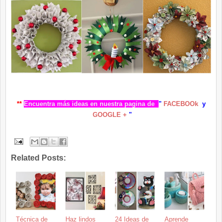
**
Encuentra más ideas en nuestra pagina d
e
"
FACEBOOk
y
GOOGLE +
"
Related Posts:
Técnica de
Haz lindos
24 Ideas de
Aprende