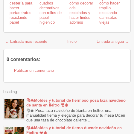
cestería para
cuadros
cómo decorar
cómo hacer
hacer
decorativos
cds
trapillo
portaretratos
con rollos de
reciclados y
reciclando
reciclando
papel
hacer lindos
camisetas
papel
higiénico
adornos
viejas
← Entrada más reciente
Inicio
Entrada antigua →
0 comentarios:
Publicar un comentario
Loading...
🎅🎄Moldes y tutorial de hermoso posa taza navideño
de santa en fieltro 🎅🎄
🎅🎄 Posa taza navideño de Santa en fieltro: una
manualidad tierna y elegante para decorar tu mesa Dicen
que una taza de chocolate caliente ...
🎅🎄Moldes y tutorial de tierno duende navideño en
Fieltro ❤️🎄