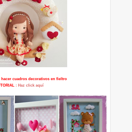
acer cuadros decorativos en fieltro
UTORIAL
: Haz click aquí