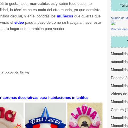
 Si te gusta hacer
manualidades
y sobre todo coser, te
"SI
idad, la
técnica
no es nada del otro mundo, ya que consiste
rnalda circular, y en el pondrás los
muñecos
que quieras que
Mundo de M
 veras el
vídeo
paso a paso de cómo se trabaja al hacer este
ara tu hogar como también para vender.
Promocionar
Manualida
manualida
Manualida
l color de fieltro
Decoració
Manualidad
vídeos de
 coronas decorativas para habitaciones infantiles
Manualida
Costura
(
Manualidad
Manualida