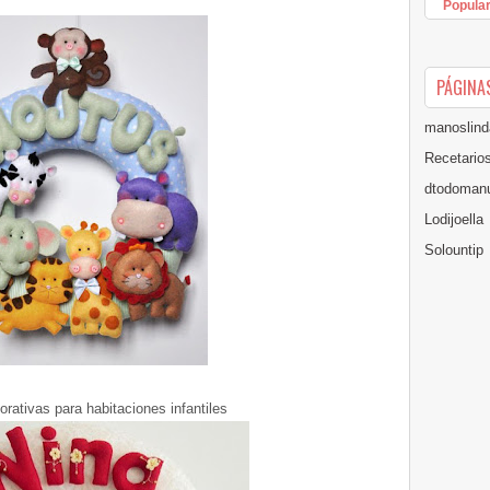
Popula
PÁGINA
manoslind
Recetario
dtodomanu
Lodijoella
Solountip
rativas para habitaciones infantiles