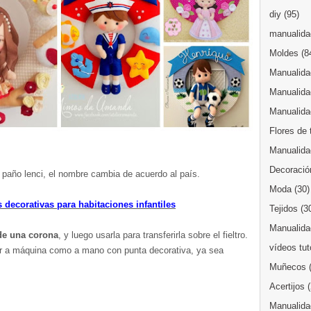
diy
(95)
manualidad
Moldes
(8
Manualida
Manualida
Manualida
Flores de 
Manualida
Decoració
l paño lenci, el nombre cambia de acuerdo al país.
Moda
(30)
decorativas para habitaciones infantiles
Tejidos
(3
Manualidad
e una corona
, y luego usarla para transferirla sobre el fieltro.
vídeos tut
acer a máquina como a mano con punta decorativa, ya sea
Muñecos
Acertijos
Manualida