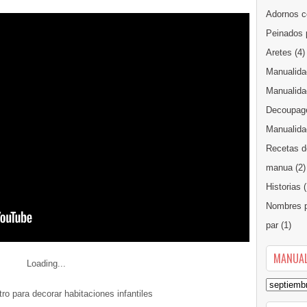
Adornos c
Peinados 
Aretes
(4)
Manualida
Manualida
Decoupag
Manualidad
Recetas d
manua
(2)
Historias
(
Nombres p
par
(1)
MANUAL
Loading...
tro para decorar habitaciones infantiles