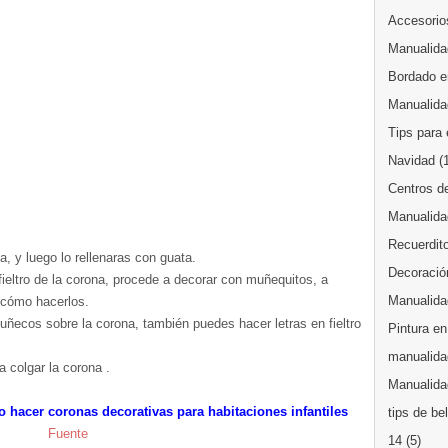
Accesorios
Manualida
Bordado en
Manualida
Tips para 
Navidad
(
Centros d
Manualida
Recuerdit
a, y luego lo rellenaras con guata.
Decoración
ieltro de la corona, procede a decorar con muñequitos, a
Manualida
 cómo hacerlos.
muñecos sobre la corona, también puedes hacer letras en fieltro
Pintura en
manualida
a colgar la corona .
Manualidad
hacer coronas decorativas para habitaciones infantiles
tips de be
Fuente
14
(5)