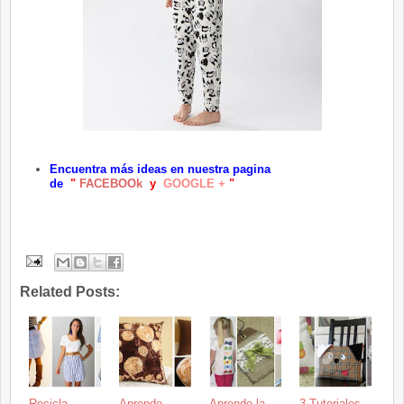
Encuentra más ideas en nuestra pagina
d
e
"
FACEBOOk
y
GOOGLE +
"
Related Posts:
Recicla
Aprende
Aprende la
3 Tutoriales